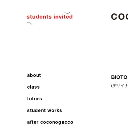
coconog
こ
こ
の
が
っ
こ
う
about
after
BIOTO
cocono
(
デザイ
class
tutors
student works
after coconogacco