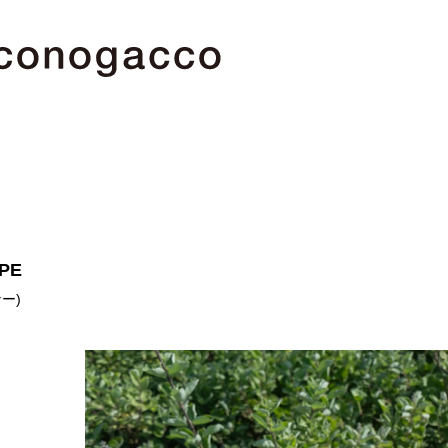
acco
PE
gacco
ナー
)