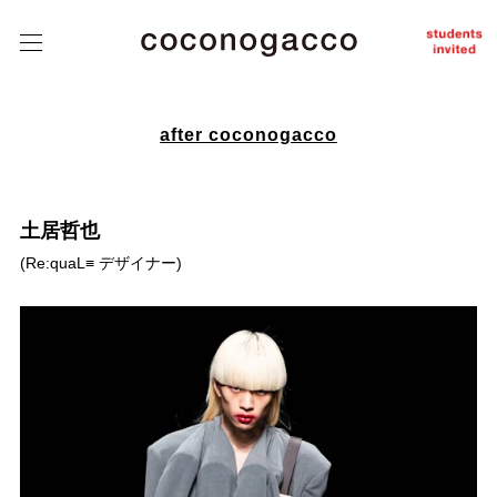
about
coconogacco
class
こ
こ
tutors
の
が
っ
student
こ
after coconogacco
works
う
after
coconogacco
土居哲也
from student
(
Re:quaL≡ デザイナー
)
news
Q&A
contact
instagram
J
/
E